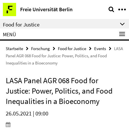
Springe
Service-
Freie Universität Berlin
direkt
Navigation
zu
Food for Justice
Inhalt
MENÜ
Startseite
Forschung
Food for Justice
Events
LASA
Panel AGR 068 Food for Justice: Power, Politics, and Food
Inequalities in a Bioeconomy
LASA Panel AGR 068 Food for
Justice: Power, Politics, and Food
Inequalities in a Bioeconomy
26.05.2021 | 09:00