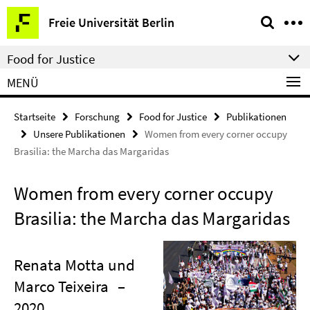
Springe
Service-
Freie Universität Berlin
direkt
Navigation
zu
Food for Justice
Inhalt
MENÜ
Startseite
Forschung
Food for Justice
Publikationen
Unsere Publikationen
Women from every corner occupy
Brasilia: the Marcha das Margaridas
Women from every corner occupy
Brasilia: the Marcha das Margaridas
Renata Motta und
Marco Teixeira
–
2020