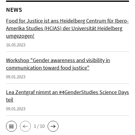
NEWS
Food for Justice ist ans Heidelberg Centrum für Ibero-
Amerika Studies (HCIAS) der Universität Heidelberg
umgezogen!
16.05.2023
Workshop "Gender awareness and visibility in
communication toward food justice"
09.01.2023
Lea Zentgraf nimmt an #4GenderStudies Science Days
teil
09.01.2023
1 / 10