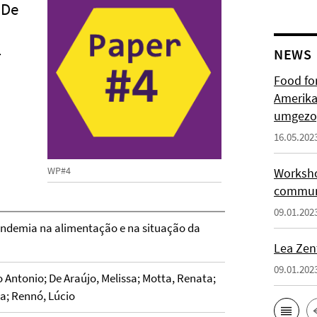
 De
–
NEWS
Food for
Amerika
umgezo
16.05.202
WP#4
Worksho
communi
09.01.202
pandemia na alimentação e na situação da
Lea Zen
09.01.202
o Antonio; De Araújo, Melissa; Motta, Renata;
sa; Rennó, Lúcio