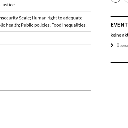
 Justice
 Insecurity Scale; Human right to adequate
EVENT
c health; Public policies; Food inequalities.
keine ak
Übers