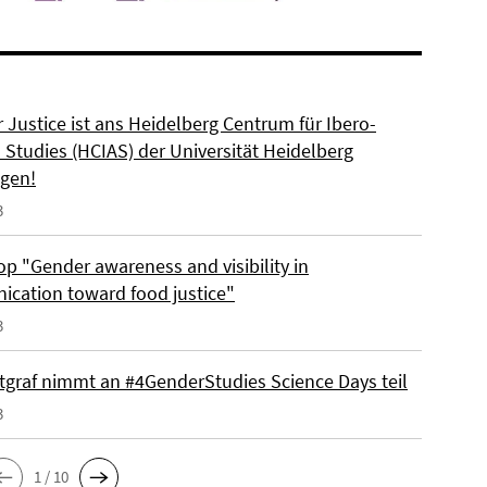
 Justice ist ans Heidelberg Centrum für Ibero-
 Studies (HCIAS) der Universität Heidelberg
gen!
3
p "Gender awareness and visibility in
cation toward food justice"
3
tgraf nimmt an #4GenderStudies Science Days teil
3
1 / 10