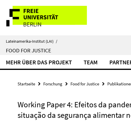
Springe
Service-
direkt
zu
Navigation
Inhalt
Lateinamerika-Institut (LAI)
/
FOOD FOR JUSTICE
MEHR ÜBER DAS PROJEKT
TEAM
PARTNE
Startseite
Forschung
Food for Justice
Publikatione
Working Paper 4: Efeitos da pande
situação da segurança alimentar n