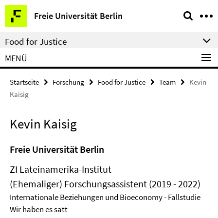
Springe
Service-
Freie Universität Berlin
direkt
Navigation
zu
Food for Justice
Inhalt
MENÜ
Startseite
Forschung
Food for Justice
Team
Kevin
Kaisig
Kevin Kaisig
Freie Universität Berlin
ZI Lateinamerika-Institut
(Ehemaliger) Forschungsassistent (2019 - 2022)
Internationale Beziehungen und Bioeconomy - Fallstudie
Wir haben es satt