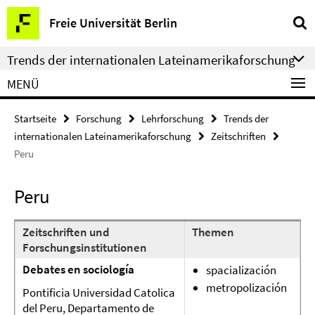
Springe
Service-
Freie Universität Berlin
direkt
Navigation
zu
Trends der internationalen Lateinamerikaforschung
Inhalt
MENÜ
Startseite
Forschung
Lehrforschung
Trends der
internationalen Lateinamerikaforschung
Zeitschriften
Peru
Peru
Zeitschriften und
Themen
Forschungsinstitutionen
Debates en sociología
spacialización
metropolización
Pontificia Universidad Catolica
del Peru, Departamento de