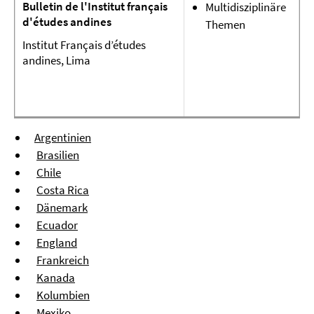
Bulletin de l'Institut français
Multidisziplinäre
d'études andines
Themen
Institut Français d’études
andines, Lima
Argentinien
Brasilien
Chile
Costa Rica
Dänemark
Ecuador
England
Frankreich
Kanada
Kolumbien
Mexiko