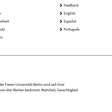
Feedback
e
English
reiheit
Español
utz
Português
um
r Freien Universität Berlin wird seit ihrer
on drei Werten bestimmt: Wahrheit, Gerechtigkeit