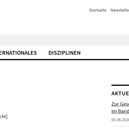
Startseite
Newslette
ERNATIONALES
DISZIPLINEN
n
AKTUE
Zur Gesc
im Band 
cht]
06.08.202