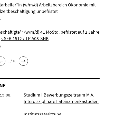
itarbeiter*in (w/m/d) Arbeitsbereich Ökonomie mit
lzeitbeschäftigung unbefristet
6
schäftigte*r (w/m/d) 41 MoStd. befristet auf 2 Jahre
: SFB 1512 / TP A08-SHK
6
1 / 10
NE
 15.08.
Studium I Bewerbungszeitraum M.A.
Interdisziplinäre Lateinamerikastudien
Institutsratssitzung