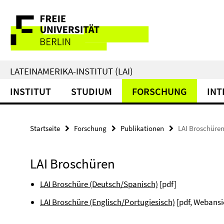
Springe
Service-
direkt
zu
Navigation
Inhalt
LATEINAMERIKA-INSTITUT (LAI)
INSTITUT
STUDIUM
FORSCHUNG
INT
Startseite
Forschung
Publikationen
LAI Broschüre
LAI Broschüren
LAI Broschüre (Deutsch/Spanisch)
[pdf]
LAI Broschüre (Englisch/Portugiesisch)
[pdf, Webansi