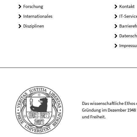
Forschung
Kontakt
Internationales
IT-Servic
Disziplinen
Barrieref
Datensch
Impress
Das wissenschaftliche Ethos de
Gründung im Dezember 1948 v
und Freiheit.