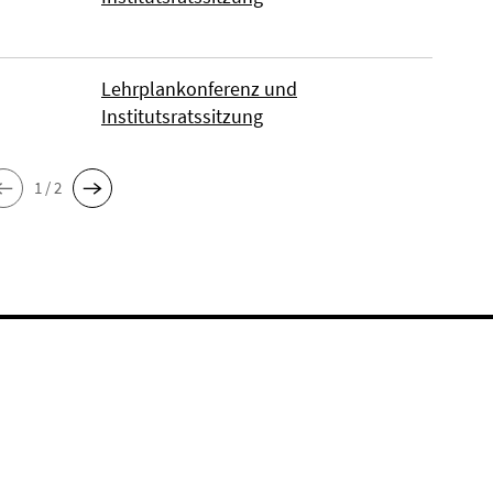
Lehrplankonferenz und
Institutsratssitzung
1 / 2