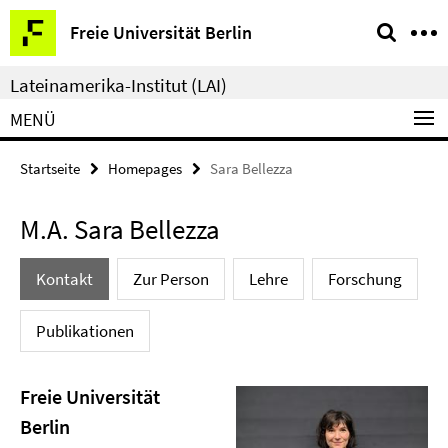
Springe
Service-
Freie Universität Berlin
direkt
Navigation
zu
Lateinamerika-Institut (LAI)
Inhalt
MENÜ
Startseite
Homepages
Sara Bellezza
M.A. Sara Bellezza
Kontakt
Zur Person
Lehre
Forschung
Publikationen
Freie Universität
Berlin