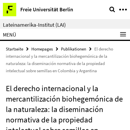
Springe
Service-
Freie Universität Berlin
direkt
Navigation
zu
Lateinamerika-Institut (LAI)
Inhalt
MENÜ
Startseite
Homepages
Publikationen
El derecho
internacional y la mercantilización biohegemónica de la
naturaleza: la diseminación normativa de la propiedad
intelectual sobre semillas en Colombia y Argentina
El derecho internacional y la
mercantilización biohegemónica de
la naturaleza: la diseminación
normativa de la propiedad