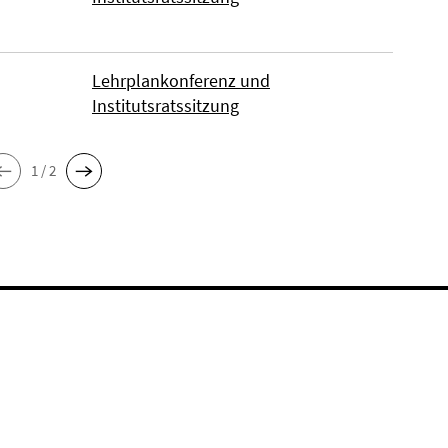
Lehrplankonferenz und
Institutsratssitzung
1 / 2