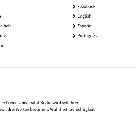
Feedback
e
English
reiheit
Español
utz
Português
um
r Freien Universität Berlin wird seit ihrer
on drei Werten bestimmt: Wahrheit, Gerechtigkeit