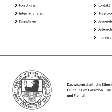
Forschung
Kontakt
Internationales
IT-Servic
Disziplinen
Barrieref
Datensch
Impress
Das wissenschaftliche Ethos de
Gründung im Dezember 1948 v
und Freiheit.