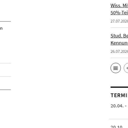
Wiss. M
50%-Tei
27.07.202
en
Stud. Be
Kennung
26.07.202
TERMI
20.04. -
20.10.