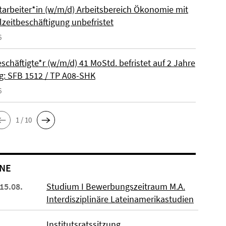
itarbeiter*in (w/m/d) Arbeitsbereich Ökonomie mit
lzeitbeschäftigung unbefristet
6
schäftigte*r (w/m/d) 41 MoStd. befristet auf 2 Jahre
: SFB 1512 / TP A08-SHK
6
1 / 10
NE
 15.08.
Studium I Bewerbungszeitraum M.A.
Interdisziplinäre Lateinamerikastudien
Institutsratssitzung