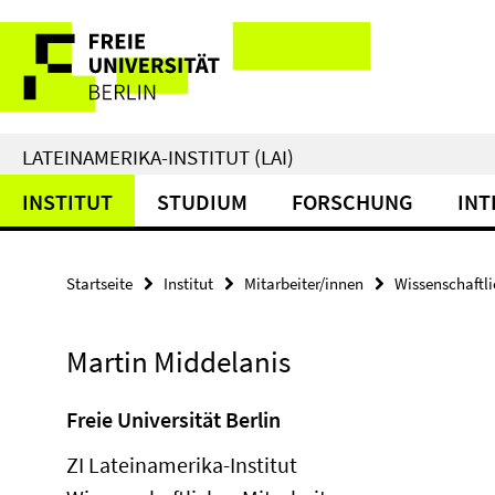
Springe
Service-
direkt
zu
Navigation
Inhalt
LATEINAMERIKA-INSTITUT (LAI)
INSTITUT
STUDIUM
FORSCHUNG
INT
Startseite
Institut
Mitarbeiter/innen
Wissenschaftli
Martin Middelanis
Freie Universität Berlin
ZI Lateinamerika-Institut