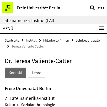
Springe
Service-
Freie Universität Berlin
direkt
Navigation
zu
Lateinamerika-Institut (LAI)
Inhalt
MENÜ
Startseite
Institut
Mitarbeiter/innen
Lehrbeauftragte
Teresa Valiente Catter
Dr. Teresa Valiente-Catter
Kontakt
Lehre
Freie Universität Berlin
ZI Lateinamerika-Institut
Kultur- u. Sozialanthropologie