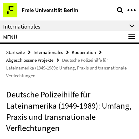
Springe
Service-
Freie Universität Berlin
direkt
Navigation
zu
Internationales
Inhalt
MENÜ
Startseite
Internationales
Kooperation
Abgeschlossene Projekte
Deutsche Polizeihilfe für
Lateinamerika (1949-1989): Umfang, Praxis und transnationale
Verflechtungen
Deutsche Polizeihilfe für
Lateinamerika (1949-1989): Umfang,
Praxis und transnationale
Verflechtungen