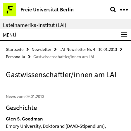
Springe
Service-
Freie Universität Berlin
direkt
Navigation
zu
Lateinamerika-Institut (LAI)
Inhalt
MENÜ
Startseite
Newsletter
LAI-Newsletter Nr. 4 - 10.01.2013
Personalia
Gastwissenschaftler/innen am LAI
Gastwissenschaftler/innen am LAI
News vom 09.01.2013
Geschichte
Glen S. Goodman
Emory University, Doktorand (DAAD-Stipendium),