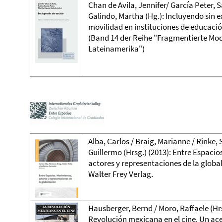
Chan de Avila, Jennifer/ García Peter, 
Galindo, Martha (Hg.): Incluyendo sin e
movilidad en instituciones de educació
(Band 14 der Reihe "Fragmentierte Mod
Lateinamerika")
Alba, Carlos / Braig, Marianne / Rinke,
Guillermo (Hrsg.)
(2013): Entre Espacio
actores y representaciones de la global
Walter Frey Verlag.
Hausberger, Bernd / Moro, Raffaele (Hr
Revolución mexicana en el cine. Un ac