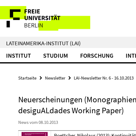
Springe
Service-
direkt
zu
Navigation
Inhalt
LATEINAMERIKA-INSTITUT (LAI)
INSTITUT
STUDIUM
FORSCHUNG
INT
Startseite
Newsletter
LAI-Newsletter Nr. 6 - 16.10.2013
Neuerscheinungen (Monographie
desiguALdades Working Paper)
News vom 08.10.2013
Boettcher, Nikolaus (2013): Kontinuitä