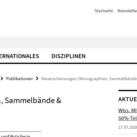
Startseite
Newslette
ERNATIONALES
DISZIPLINEN
Publikationen
Neuerscheinungen (Monographien, Sammelbände 
n, Sammelbände &
AKTUE
Wiss. M
50%-Tei
27.07.202
t und Brüche in