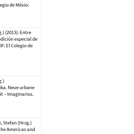
legio de Méxio:
g.)
(2013): Entre
edición especial de
DF: El Colegio de
g.)
ika. Neue urbane
tät – Imaginarios.
, Stefan (Hrsg.)
 the Americas and