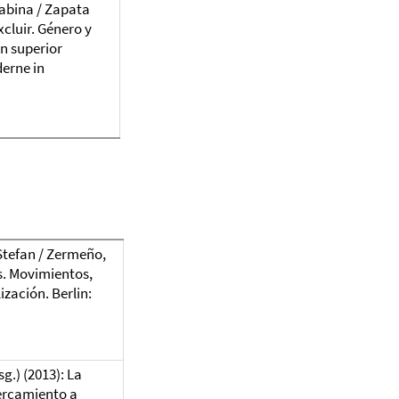
Sabina / Zapata
xcluir. Género y
n superior
erne in
 Stefan / Zermeño,
s. Movimientos,
ización. Berlin:
sg.)
(2013): La
ercamiento a