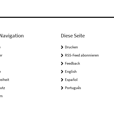
Navigation
Diese Seite
e
Drucken
er
RSS-Feed abonnieren
Feedback
e
English
reiheit
Español
utz
Português
um