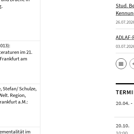
Stud. Be
g.
Kennung
26.07.202
ADLAF-P
2013):
03.07.202
eraturen im 21.
/Frankfurt am
e, Stefan/ Schulze,
TERMI
 Welt. Region,
rankfurt a.M.:
20.04. -
20.10.
ementalität im
10:00