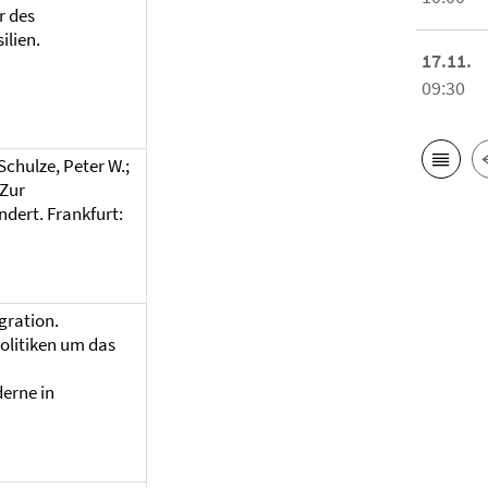
r des
ilien.
17.11.
09:30
Schulze, Peter W.;
 Zur
ndert. Frankfurt:
gration.
olitiken um das
erne in