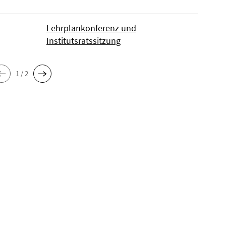
Lehrplankonferenz und
Institutsratssitzung
1 / 2