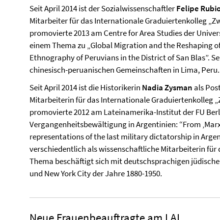
Seit April 2014 ist der Sozialwissenschaftler
Felipe Rubi
Mitarbeiter für das Internationale Graduiertenkolleg „
promovierte 2013 am Centre for Area Studies der Univers
einem Thema zu „Global Migration and the Reshaping of
Ethnography of Peruvians in the District of San Blas”.
Se
chinesisch-peruanischen Gemeinschaften in Lima, Peru.
Seit April 2014 ist die Historikerin
Nadia Zysman
als Pos
Mitarbeiterin für das Internationale Graduiertenkolle
promovierte 2012 am Lateinamerika-Institut der FU Berli
Vergangenheitsbewältigung in Argentinien: “From ‚Marxis
representations of the last military dictatorship in Argen
verschiedentlich als wissenschaftliche Mitarbeiterin für 
Thema beschäftigt sich mit deutschsprachigen jüdische
und New York City der Jahre 1880-1950.
Neue Frauenbeauftragte am LAI