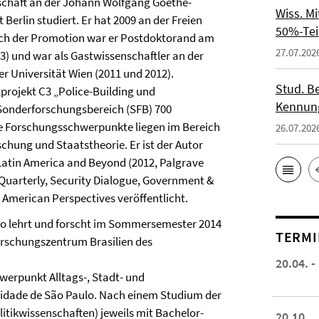
nschaft an der Johann Wolfgang Goethe-
Wiss. M
Berlin studiert. Er hat 2009 an der Freien
50%-Tei
Nach der Promotion war er Postdoktorand am
27.07.202
13) und war als Gastwissenschaftler an der
er Universität Wien (2011 und 2012).
Stud. Be
lprojekt C3 „Police-Building und
Kennung
 Sonderforschungsbereich (SFB) 700
ne Forschungsschwerpunkte liegen im Bereich
26.07.202
orschung und Staatstheorie.
Er ist der Autor
n Latin America and Beyond (2012, Palgrave
d Quarterly, Security Dialogue, Government &
 American Perspectives veröffentlicht.
lo lehrt und forscht im Sommersemester 2014
TERMI
schungszentrum Brasilien des
20.04. -
hwerpunkt Alltags-, Stadt- und
sidade de São Paulo. Nach einem Studium der
itikwissenschaften) jeweils mit Bachelor-
20.10.