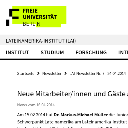
Springe
Service-
direkt
zu
Navigation
Inhalt
LATEINAMERIKA-INSTITUT (LAI)
INSTITUT
STUDIUM
FORSCHUNG
INT
Startseite
Newsletter
LAI-Newsletter Nr. 7 - 24.04.2014
Neue Mitarbeiter/innen und Gäste
News vom 16.04.2014
Am 15.02.2014 hat
Dr. Markus-Michael Müller
die Junior
Schwerpunkt Lateinamerika am Lateinamerika-Institut de