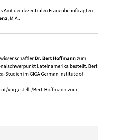
das Amt der dezentralen Frauenbeauftragten
enz
, M.A..
ikwissenschaftler
Dr. Bert Hoffmann
zum
onalschwerpunkt Lateinamerika bestellt. Bert
ika-Studien im GIGA German Institute of
titut/vorgestellt/Bert-Hoffmann-zum-