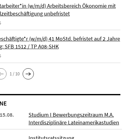
itarbeiter*in (w/m/d) Arbeitsbereich Ökonomie mit
lzeitbeschäftigung unbefristet
6
schäftigte*r (w/m/d) 41 MoStd. befristet auf 2 Jahre
: SFB 1512 / TP A08-SHK
6
1 / 10
NE
 15.08.
Studium I Bewerbungszeitraum M.A.
Interdisziplinäre Lateinamerikastudien
Institutsratssitzung