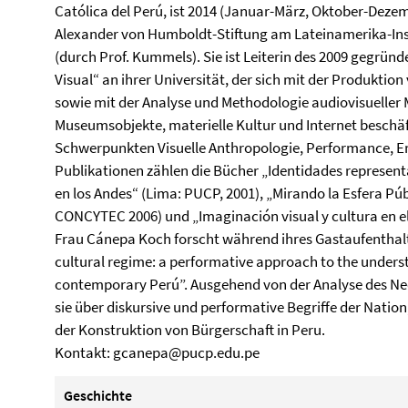
Católica del Perú, ist 2014 (Januar-März, Oktober-Dezem
Alexander von Humboldt-Stiftung am Lateinamerika-Insti
(durch Prof. Kummels). Sie ist Leiterin des 2009 gegrü
Visual“ an ihrer Universität, der sich mit der Produkt
sowie mit der Analyse und Methodologie audiovisueller 
Museumsobjekte, materielle Kultur und Internet beschäf
Schwerpunkten Visuelle Anthropologie, Performance, E
Publikationen zählen die Bücher „Identidades represen
en los Andes“ (Lima: PUCP, 2001), „Mirando la Esfera Púb
CONCYTEC 2006) und „Imaginación visual y cultura en el 
Frau Cánepa Koch forscht während ihres Gastaufenthalt
cultural regime: a performative approach to the unders
contemporary Perú”.
Ausgehend von der Analyse des Neo
sie über diskursive und performative Begriffe der Nation
der Konstruktion von Bürgerschaft in Peru.
Kontakt:
gcanepa@pucp.edu.pe
Geschichte