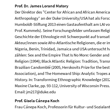
Prof. Dr. James Lorand Matory
Der Direktor des "Center for African and African Americ
Anthropology“ an der Duke University/USA hat als Fors
Humboldt-Stiftung 2013 einen Gastaufenthalt am LAI vom
Prof. Kummels). Seine Forschungsfelder umfassen Religi
Geschichte der Ethnologie mit Schwerpunkt auf transatl
Akteur/innen sowie Afro-Atlantische Religionen, die er 
Nigeria, Benin, Trinidad, Jamaica und USA untersucht h
zählen: Sex and the Empire That Is No More: Gender and 
Religion (1994); Black Atlantic Religion: Tradition, Tran
Brazilian Candomblé (2005, Herskovits Prize for the best
Association), and The Homeward Ship: Analytic Tropes a
History. In: Transforming Ethnographic Knowledge (201
Maxine Clarke, pp. 93-112, University of Wisconsin Press.
Email:
jm217@duke.edu
Prof. Gisela Cánepa Koch
Frau Cánepa Koch, Professorin für Kultur- und Sozialant