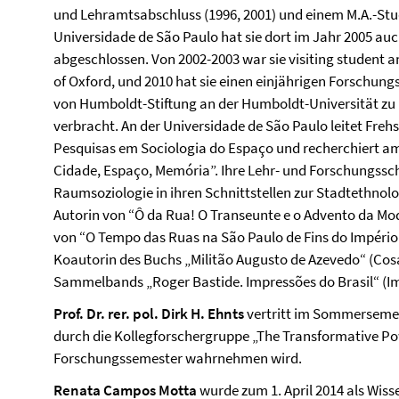
und Lehramtsabschluss (1996, 2001) und einem M.A.-Stu
Universidade de São Paulo hat sie dort im Jahr 2005 au
abgeschlossen. Von 2002-2003 war sie visiting student am
of Oxford, und 2010 hat sie einen einjährigen Forschung
von Humboldt-Stiftung an der Humboldt-Universität zu Be
verbracht.
An der Universidade de São Paulo leitet Frehs
Pesquisas em Sociologia do Espaço und recherchiert am
Cidade, Espaço, Memória”.
Ihre Lehr- und Forschungssch
Raumsoziologie in ihren Schnittstellen zur Stadtethnol
Autorin von “Ô da Rua! O Transeunte e o Advento da Mo
von “O Tempo das Ruas na São Paulo de Fins do Império
Koautorin des Buchs „Militão Augusto de Azevedo“ (Cos
Sammelbands „Roger Bastide. Impressões do Brasil“ (Imp
Prof. Dr. rer. pol. Dirk H. Ehnts
vertritt im Sommersemeste
durch die Kollegforschergruppe „The Transformative Pow
Forschungssemester wahrnehmen wird.
Renata Campos Motta
wurde zum 1. April 2014 als Wiss