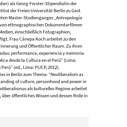
ber) als Georg-Forster-Stipendiatin der
tut der Freien Universität Berlin zu Gast
ndeten Master-Studienganges „Antropología
ion von ethnographischen Dokumentarfilmen
Medien, einschließlich Fotographien,
tigt. Frau Cánepa Koch arbeitet zu den
rinnerung und Öffentlicher Raum.
Zu ihren
tadas: performance, experiencia y memoria
lica desde la Cultura en el Perú“ (Lima:
Perú“ (ed., Lima: PUCP, 2012).
es in Berlin zum Thema: “Neoliberalism as
tanding of culture, personhood and power in
liberalismus als kulturelles Regime arbeitet
, über öffentliches Wissen und dessen Rolle in