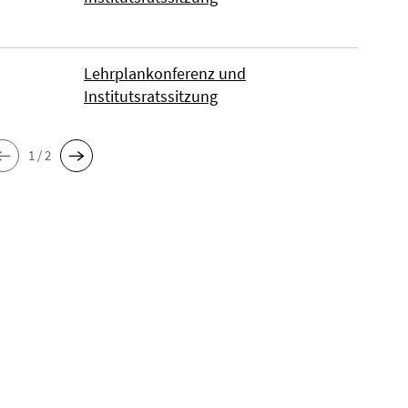
Lehrplankonferenz und
Institutsratssitzung
1 / 2