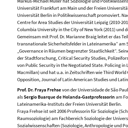
Markus-Michael Müller hat Soziologie und Politikwisse
Universität Frankfurt am Main und der Freien Universität 
Universität Berlin in Politikwissenschaft promoviert. 
Centre for Area Studies der Universität Leipzig (2010-20
Columbia University in the City of New York (2011) und d
Gemeinsam mit Prof. Dr. Marianne Braig leitet er das Tei
transnationale Sicherheitsfelder in Lateinamerika“ am
„Governance in Räumen begrenzter Staatlichkeit“. Sei
der Stadtforschung, Critical Security Studies, Polizeif
von Public Security in the Negotiated State. Policing i
Macmillan) und hat u.a. in Zeitschriften wie Third Worl
Opposition, Journal of Latin American Studies und Latin
Prof. Dr. Fraya Frehse
von der Universidade de São Pau
als
Sergio Buarque de Holanda-Gastprofessorin
am For
Lateinamerika-Instituts der Freien Universität Berlin.
Fraya Frehse ist seit 2006 Professorin für Soziologie (Sc
Raumsoziologie) am Fachbereich Soziologie der Univer
Sozialwissenschaften (Soziologie, Anthropologie und Pol