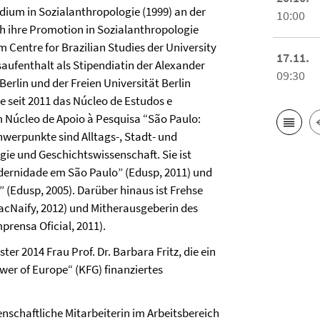
dium in Sozialanthropologie (1999) an der
10:00
ch ihre Promotion in Sozialanthropologie
 Centre for Brazilian Studies der University
17.11.
saufenthalt als Stipendiatin der Alexander
09:30
rlin und der Freien Universität Berlin
e seit 2011 das Núcleo de Estudos e
 Núcleo de Apoio à Pesquisa “São Paulo:
werpunkte sind Alltags-, Stadt- und
ogie und Geschichtswissenschaft.
Sie ist
dernidade em São Paulo” (Edusp, 2011) und
” (Edusp, 2005).
Darüber hinaus ist Frehse
acNaify, 2012) und Mitherausgeberin des
rensa Oficial, 2011).
r 2014 Frau Prof. Dr. Barbara Fritz, die ein
er of Europe“ (KFG) finanziertes
enschaftliche Mitarbeiterin im Arbeitsbereich