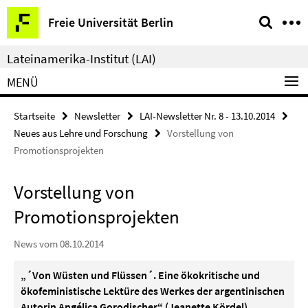
Springe
Service-
Freie Universität Berlin
direkt
Navigation
zu
Lateinamerika-Institut (LAI)
Inhalt
MENÜ
Startseite
Newsletter
LAI-Newsletter Nr. 8 - 13.10.2014
Neues aus Lehre und Forschung
Vorstellung von
Promotionsprojekten
Vorstellung von
Promotionsprojekten
News vom 08.10.2014
„´Von Wüsten und Flüssen´. Eine ökokritische und
ökofeministische Lektüre des Werkes der argentinischen
Autorin Angélica Gorodischer“ (Jeanette Kördel)