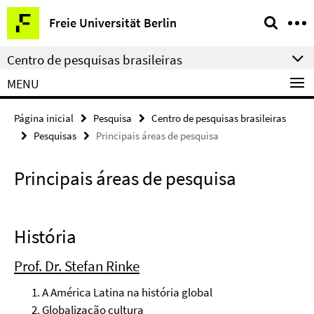
Springe
Serviço
Freie Universität Berlin
direkt
de
zu
navegação
Centro de pesquisas brasileiras
Inhalt
MENU
Página inicial
Pesquisa
Centro de pesquisas brasileiras
Pesquisas
Principais áreas de pesquisa
Principais áreas de pesquisa
História
Prof. Dr. Stefan Rinke
A América Latina na história global
Globalização cultura