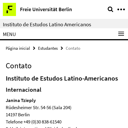
Springe
Serviço
Freie Universität Berlin
direkt
de
zu
navegação
Instituto de Estudos Latino Americanos
Inhalt
MENU
Página inicial
Estudantes
Contato
Contato
Instituto de Estudos Latino-Americanos
Internacional
Janina Tzieply
Rüdesheimer Str. 54-56 (Sala 204)
14197 Berlin
Telefone +49 (0)30 838-61540