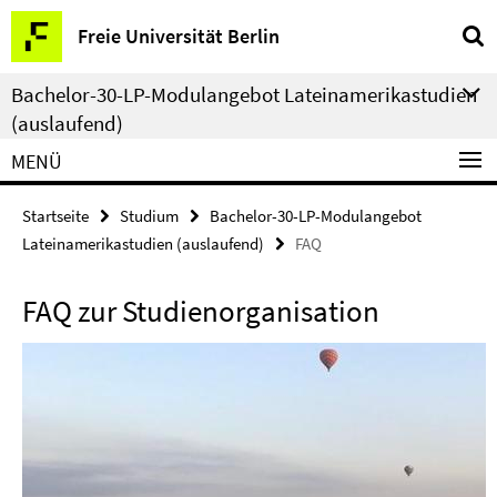
Springe
Service-
Freie Universität Berlin
direkt
Navigation
zu
Bachelor-30-LP-Modulangebot Lateinamerikastudien
Inhalt
(auslaufend)
MENÜ
Startseite
Studium
Bachelor-30-LP-Modulangebot
Lateinamerikastudien (auslaufend)
FAQ
FAQ zur Studienorganisation