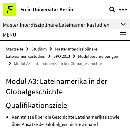
Springe
Service-
Freie Universität Berlin
direkt
Navigation
zu
Master Interdisziplinäre Lateinamerikastudien
Inhalt
MENÜ
Startseite
Studium
Master Interdisziplinäre
Lateinamerikastudien
SPO 2013
Modulbeschreibungen
Modul A3: Lateinamerika in der Globalgeschichte
Modul A3: Lateinamerika in der
Globalgeschichte
Qualifikationsziele
Kenntnisse über die Geschichte Lateinamerikas sowie
über Ansätze der Globalgeschichte anhand