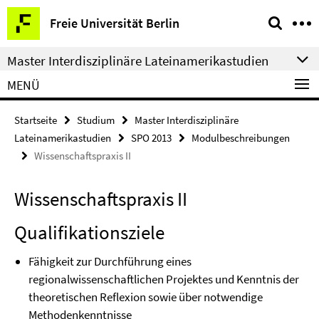
Springe
Service-
Freie Universität Berlin
direkt
Navigation
zu
Master Interdisziplinäre Lateinamerikastudien
Inhalt
MENÜ
Startseite
Studium
Master Interdisziplinäre
Lateinamerikastudien
SPO 2013
Modulbeschreibungen
Wissenschaftspraxis II
Wissenschaftspraxis II
Qualifikationsziele
Fähigkeit zur Durchführung eines
regionalwissenschaftlichen Projektes und Kenntnis der
theoretischen Reflexion sowie über notwendige
Methodenkenntnisse