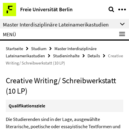
Springe
Service-
Freie Universität Berlin
direkt
Navigation
zu
Master Interdisziplinäre Lateinamerikastudien
Inhalt
MENÜ
Startseite
Studium
Master Interdisziplinäre
Lateinamerikastudien
Studieninhalte
Details
Creative
Writing/ Schreibwerkstatt (10 LP)
Creative Writing/ Schreibwerkstatt
(10 LP)
Qualifikationsziele
Die Studierenden sind in der Lage, ausgewählte
literarische, poetische oder essayistische Textformen und