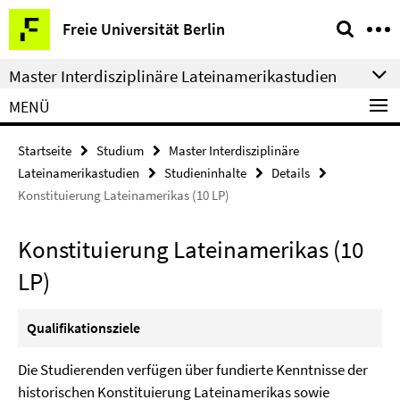
Springe
Service-
Freie Universität Berlin
direkt
Navigation
zu
Master Interdisziplinäre Lateinamerikastudien
Inhalt
MENÜ
Startseite
Studium
Master Interdisziplinäre
Lateinamerikastudien
Studieninhalte
Details
Konstituierung Lateinamerikas (10 LP)
Konstituierung Lateinamerikas (10
LP)
Qualifikationsziele
Die Studierenden verfügen über fundierte Kenntnisse der
historischen Konstituierung Lateinamerikas sowie