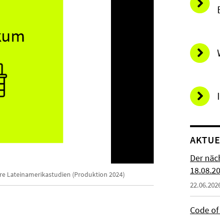
AKTUE
Der näc
18.08.2
näre Lateinamerikastudien (Produktion 2024)
22.06.202
Code of 