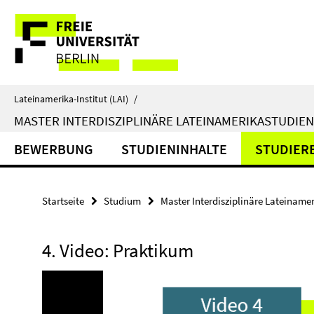
Springe
Service-
direkt
zu
Navigation
Inhalt
Lateinamerika-Institut (LAI)
/
MASTER INTERDISZIPLINÄRE LATEINAMERIKASTUDIEN
BEWERBUNG
STUDIENINHALTE
STUDIER
Startseite
Studium
Master Interdisziplinäre Lateiname
4. Video: Praktikum