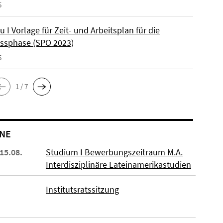
5
u I Vorlage für Zeit- und Arbeitsplan für die
ssphase (SPO 2023)
5
1 / 7
NE
 15.08.
Studium I Bewerbungszeitraum M.A.
Interdisziplinäre Lateinamerikastudien
Institutsratssitzung