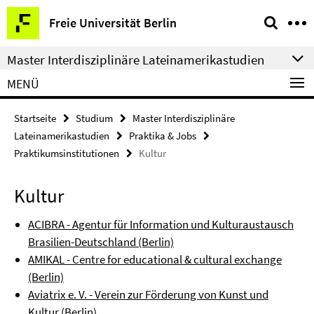
Springe
Service-
Freie Universität Berlin
direkt
Navigation
zu
Master Interdisziplinäre Lateinamerikastudien
Inhalt
MENÜ
Startseite
Studium
Master Interdisziplinäre
Lateinamerikastudien
Praktika & Jobs
Praktikumsinstitutionen
Kultur
Kultur
ACIBRA - Agentur für Information und Kulturaustausch
Brasilien-Deutschland (Berlin)
AMIKAL - Centre for educational & cultural exchange
(Berlin)
Aviatrix e. V. - Verein zur Förderung von Kunst und
Kultur (Berlin)