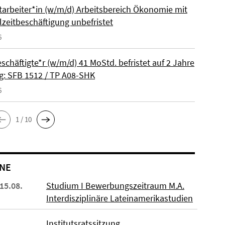
itarbeiter*in (w/m/d) Arbeitsbereich Ökonomie mit
lzeitbeschäftigung unbefristet
6
schäftigte*r (w/m/d) 41 MoStd. befristet auf 2 Jahre
: SFB 1512 / TP A08-SHK
6
1 / 10
NE
 15.08.
Studium I Bewerbungszeitraum M.A.
Interdisziplinäre Lateinamerikastudien
Institutsratssitzung