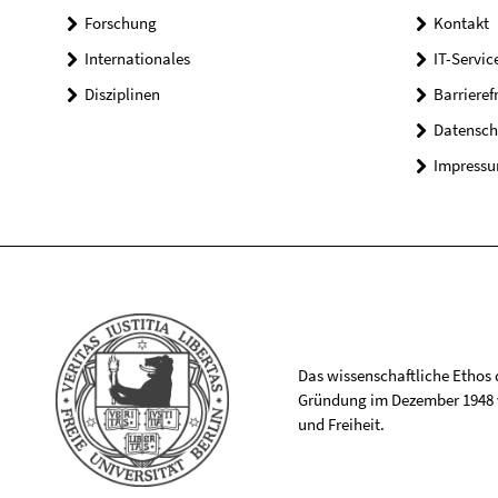
Forschung
Kontakt
Internationales
IT-Servic
Disziplinen
Barrieref
Datensch
Impress
Das wissenschaftliche Ethos de
Gründung im Dezember 1948 v
und Freiheit.