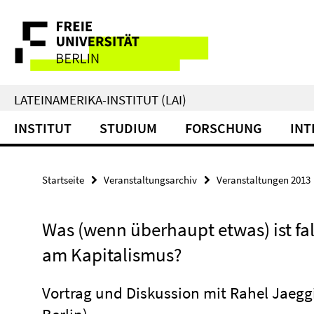
Springe
Service-
direkt
zu
Navigation
Inhalt
LATEINAMERIKA-INSTITUT (LAI)
INSTITUT
STUDIUM
FORSCHUNG
INT
Startseite
Veranstaltungsarchiv
Veranstaltungen 2013
Was (wenn überhaupt etwas) ist fa
am Kapitalismus?
Vortrag und Diskussion mit Rahel Jaegg