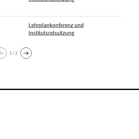
Lehrplankonferenz und
Institutsratssitzung
1 / 2