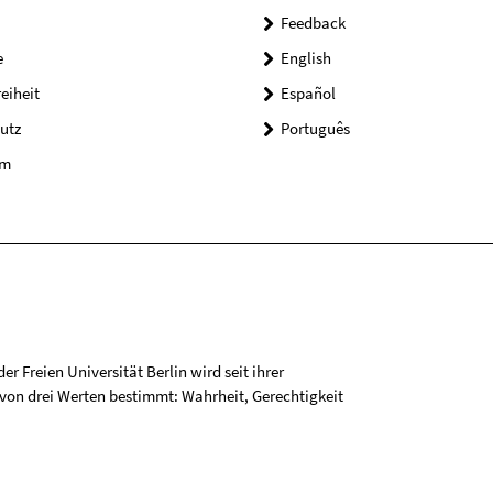
Feedback
e
English
reiheit
Español
utz
Português
um
r Freien Universität Berlin wird seit ihrer
on drei Werten bestimmt: Wahrheit, Gerechtigkeit