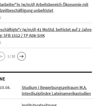
itarbeiter*in (w/m/d) Arbeitsbereich Ökonomie mit
lzeitbeschäftigung unbefristet
6
schäftigte*r (w/m/d) 41 MoStd. befristet auf 2 Jahre
: SFB 1512 / TP A08-SHK
6
1 / 10
NE
 15.08.
Studium I Bewerbungszeitraum M.A.
Interdisziplinäre Lateinamerikastudien
Institutsratssitzung