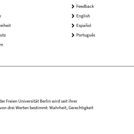
Feedback
e
English
reiheit
Español
utz
Português
um
r Freien Universität Berlin wird seit ihrer
on drei Werten bestimmt: Wahrheit, Gerechtigkeit