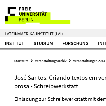
Springe
Service-
direkt
zu
Navigation
Inhalt
LATEINAMERIKA-INSTITUT (LAI)
INSTITUT
STUDIUM
FORSCHUNG
INT
Startseite
Veranstaltungsarchiv
Veranstaltungen 2013
José Santos: Criando textos em ve
prosa - Schreibwerkstatt
Einladung zur Schreibwerkstatt mit dem 