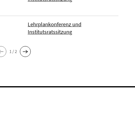
Lehrplankonferenz und
Institutsratssitzung
1 / 2