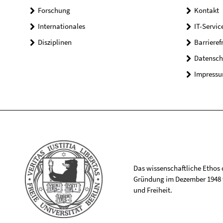
Forschung
Kontakt
Internationales
IT-Servic
Disziplinen
Barrieref
Datensch
Impress
Das wissenschaftliche Ethos de
Gründung im Dezember 1948 v
und Freiheit.