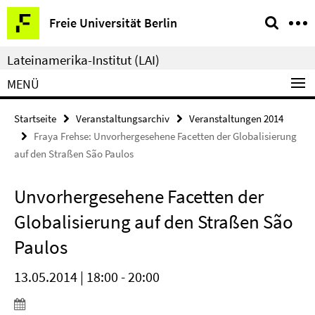
Springe
Service-
Freie Universität Berlin
direkt
Navigation
zu
Lateinamerika-Institut (LAI)
Inhalt
MENÜ
Startseite
Veranstaltungsarchiv
Veranstaltungen 2014
Fraya Frehse: Unvorhergesehene Facetten der Globalisierung
auf den Straßen São Paulos
Unvorhergesehene Facetten der
Globalisierung auf den Straßen São
Paulos
13.05.2014 | 18:00 - 20:00