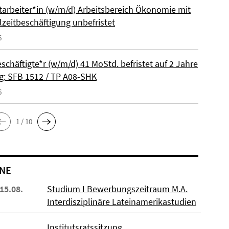
itarbeiter*in (w/m/d) Arbeitsbereich Ökonomie mit
lzeitbeschäftigung unbefristet
6
schäftigte*r (w/m/d) 41 MoStd. befristet auf 2 Jahre
: SFB 1512 / TP A08-SHK
6
1 / 10
NE
 15.08.
Studium I Bewerbungszeitraum M.A.
Interdisziplinäre Lateinamerikastudien
Institutsratssitzung