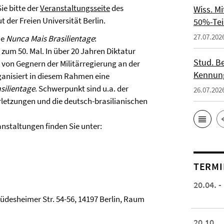
ie bitte der
Veranstaltungsseite
des
Wiss. M
der Freien Universität Berlin.
50%-Tei
27.07.202
he
Nunca Mais Brasilientage
:
n zum 50. Mal. In über 20 Jahren Diktatur
Stud. Be
von Gegnern der Militärregierung an der
Kennung
anisiert in diesem Rahmen eine
silientage
. Schwerpunkt sind u.a. der
26.07.202
letzungen und die deutsch-brasilianischen
anstaltungen finden Sie unter:
TERMI
20.04. -
 Rüdesheimer Str. 54-56, 14197 Berlin, Raum
20.10.