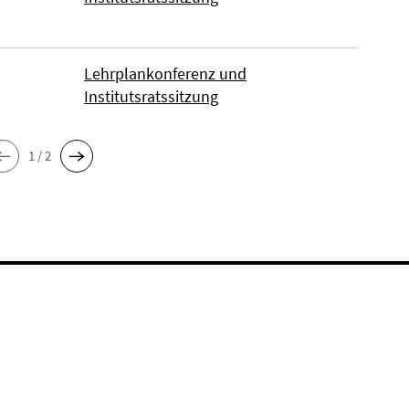
Lehrplankonferenz und
Institutsratssitzung
1 / 2