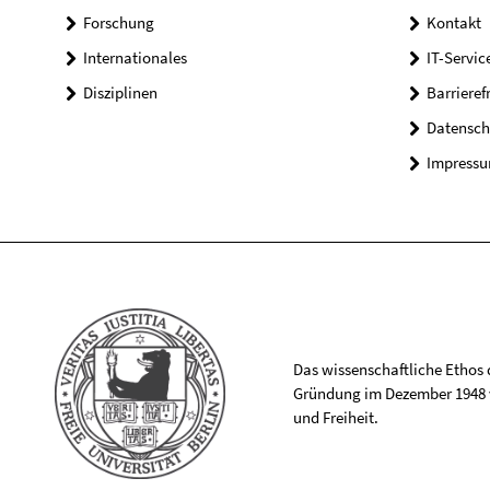
Forschung
Kontakt
Internationales
IT-Servic
Disziplinen
Barrieref
Datensch
Impress
Das wissenschaftliche Ethos de
Gründung im Dezember 1948 v
und Freiheit.