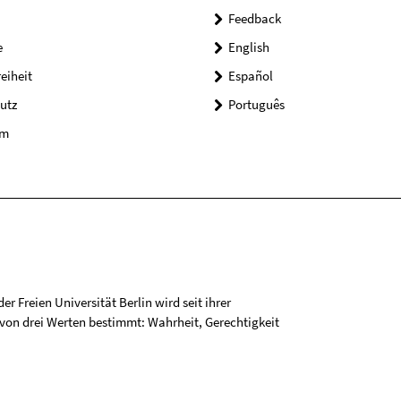
Feedback
e
English
reiheit
Español
utz
Português
um
r Freien Universität Berlin wird seit ihrer
on drei Werten bestimmt: Wahrheit, Gerechtigkeit