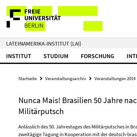
Springe
Service-
direkt
zu
Navigation
Inhalt
LATEINAMERIKA-INSTITUT (LAI)
INSTITUT
STUDIUM
FORSCHUNG
INT
Startseite
Veranstaltungsarchiv
Veranstaltungen 2014
Nunca Mais! Brasilien 50 Jahre na
Militärputsch
Anlässlich des 50. Jahrestages des Militärputsches in Bra
zweitägige Tagung in Kooperation mit der deutsch-brasil