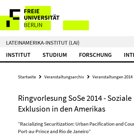
Springe
Service-
direkt
zu
Navigation
Inhalt
LATEINAMERIKA-INSTITUT (LAI)
INSTITUT
STUDIUM
FORSCHUNG
INT
Startseite
Veranstaltungsarchiv
Veranstaltungen 2014
Ringvorlesung SoSe 2014 - Soziale
Exklusion in den Amerikas
“Racializing Securitization: Urban Pacification and C
Port-au-Prince and Rio de Janeiro”