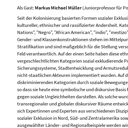
Als Gast:
Markus Michael Müller
(Juniorprofessor für Po
Seit der Kolonisierung basierten Formen sozialer Exklus
kultureller, ethnischer und rassifizierter Andersheit. Ka
Nations", "Negro", "African American", "indio", "mestizo",
Gender- und Klassenkonstruktionen stehen im Mittelpun
Stratifikation und sind maßgeblich für die Stellung ve
Feld verantwortlich. Auf der einen Seite haben diese ethn
vergeschlechtlichten Kategorien sozial exkludierende Pol
Sicherungssysteme, Stadtentwicklung und Armutsredukti
nicht-staatlichen Akteuren implementiert wurden. Auf d
diskriminierenden Kategorien durch soziale Bewegungen
so dass sie heute eine symbolische und diskursive Basis 
gegen soziale Ungleichheiten darstellen. Als solche wu
transregionaler und globaler diskursiver Räume entwic
sich Expertinnen und Experten aus verschiedenen Diszi
sozialer Exklusion in Nord, Süd- und Zentralamerika so
ausgewählter Länder- und Regionalbeispiele werden wir 