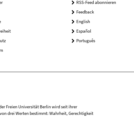
er
RSS-Feed abonnieren
Feedback
e
English
reiheit
Español
utz
Português
um
r Freien Universität Berlin wird seit ihrer
on drei Werten bestimmt: Wahrheit, Gerechtigkeit