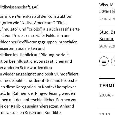
Wiss. M
litikwissenschaft, LAI)
50%-Tei
ion in den Amerikas auf der Konstruktion
27.07.202
tegorien wie "Native Americans", "First
 "mulato" und "criollo", als auch rassifizierte
Stud. Be
kt von Prozessen sozialer Exklusion und
Kennung
rschiedener Bevölkerungsgruppen im sozialen
26.07.202
isierten, rassisierten und
itiken im Hinblick auf Bildung, soziale
on beeinflusst, die von staatlichen und
er anderen Seite wurden diese
 wieder angeeignet und positiv umdefiniert,
für neue politische Identitäten und Proteste
TERMI
rden diese Kategorien im Kontext komplexer
kelt. Im Rahmen der Ringvorlesung werden
20.04. -
plinen mit den unterschiedlichen Formen von
wie der Karibik auseinandersetzen. Anhand
die aktuellen Krisen und Konflikte
20.10.