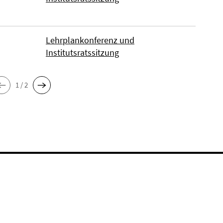
Lehrplankonferenz und
Institutsratssitzung
1 / 2