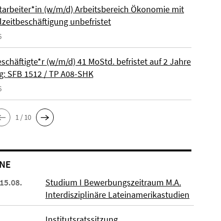
itarbeiter*in (w/m/d) Arbeitsbereich Ökonomie mit
lzeitbeschäftigung unbefristet
6
schäftigte*r (w/m/d) 41 MoStd. befristet auf 2 Jahre
: SFB 1512 / TP A08-SHK
6
1 / 10
NE
 15.08.
Studium I Bewerbungszeitraum M.A.
Interdisziplinäre Lateinamerikastudien
Institutsratssitzung