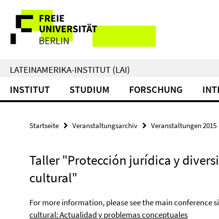
Springe
Service-
direkt
zu
Navigation
Inhalt
LATEINAMERIKA-INSTITUT (LAI)
INSTITUT
STUDIUM
FORSCHUNG
INT
Startseite
Veranstaltungsarchiv
Veranstaltungen 2015
Taller "Protección jurídica y diver
cultural"
For more information, please see the main conference si
cultural: Actualidad y problemas conceptuales