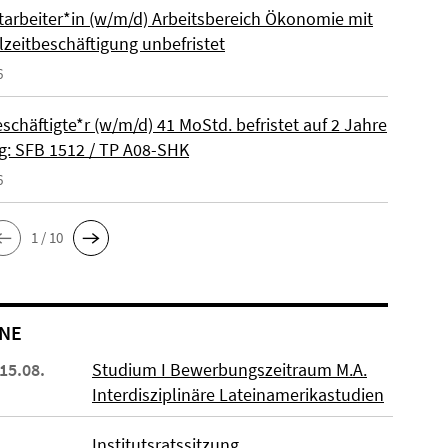
itarbeiter*in (w/m/d) Arbeitsbereich Ökonomie mit
lzeitbeschäftigung unbefristet
6
schäftigte*r (w/m/d) 41 MoStd. befristet auf 2 Jahre
: SFB 1512 / TP A08-SHK
6
1 / 10
NE
 15.08.
Studium I Bewerbungszeitraum M.A.
Interdisziplinäre Lateinamerikastudien
Institutsratssitzung