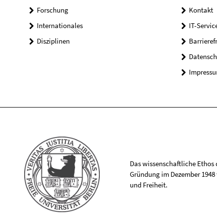
Forschung
Kontakt
Internationales
IT-Servic
Disziplinen
Barrieref
Datensch
Impress
Das wissenschaftliche Ethos de
Gründung im Dezember 1948 v
und Freiheit.