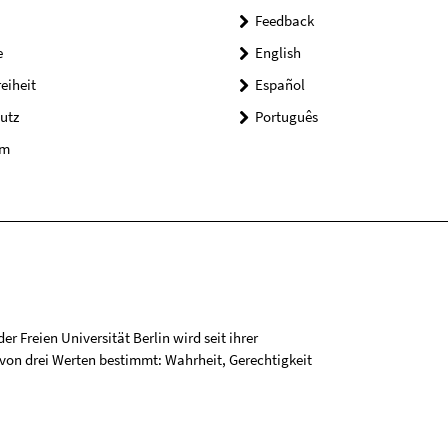
Feedback
e
English
reiheit
Español
utz
Português
um
r Freien Universität Berlin wird seit ihrer
on drei Werten bestimmt: Wahrheit, Gerechtigkeit