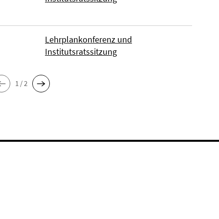
Lehrplankonferenz und
Institutsratssitzung
1 / 2