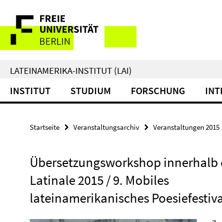
Springe
Service-
direkt
zu
Navigation
Inhalt
LATEINAMERIKA-INSTITUT (LAI)
INSTITUT
STUDIUM
FORSCHUNG
INT
Startseite
Veranstaltungsarchiv
Veranstaltungen 2015
Übersetzungsworkshop innerhalb 
Latinale 2015 / 9. Mobiles
lateinamerikanisches Poesiefestiva