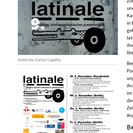
Zu
un
Ka
in
ge
la
ihn
li
Autor/es: Carlos Capella
Be
Po
ung
ih
im
da
Ze
An
Be