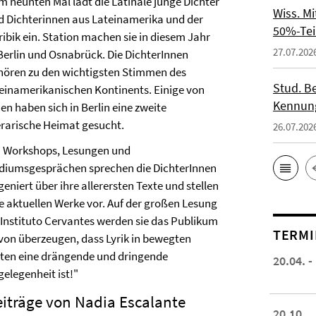
m neunten Mal lädt die Latinale junge Dichter
Wiss. M
d Dichterinnen aus Lateinamerika und der
50%-Tei
ribik ein. Station machen sie in diesem Jahr
27.07.202
 Berlin und Osnabrück. Die DichterInnen
hören zu den wichtigsten Stimmen des
Stud. Be
teinamerikanischen Kontinents. Einige von
Kennung
en haben sich in Berlin eine zweite
terarische Heimat gesucht.
26.07.202
i Workshops, Lesungen und
diumsgesprächen sprechen die DichterInnen
eniert über ihre allerersten Texte und stellen
re aktuellen Werke vor. Auf der großen Lesung
 Instituto Cervantes werden sie das Publikum
TERMI
von überzeugen, dass Lyrik in bewegten
iten eine drängende und dringende
20.04. -
gelegenheit ist!"
iträge von Nadia Escalante
20.10.