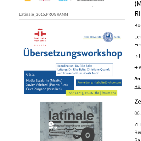
(M
Ri
Latinale_2015.PROGRAMM
Koo
Lei
Fe
→
→ 
An
Bo
Ze
06.
ZI 
Ber
Ra