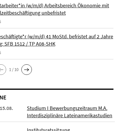
itarbeiter*in (w/m/d) Arbeitsbereich Ökonomie mit
lzeitbeschäftigung unbefristet
6
schäftigte*r (w/m/d) 41 MoStd. befristet auf 2 Jahre
: SFB 1512 / TP A08-SHK
6
1 / 10
NE
 15.08.
Studium I Bewerbungszeitraum M.A.
Interdisziplinäre Lateinamerikastudien
Institutsratssitzung