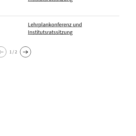
Lehrplankonferenz und
Institutsratssitzung
1 / 2