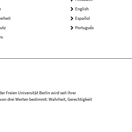
e
English
reiheit
Español
utz
Português
um
r Freien Universität Berlin wird seit ihrer
on drei Werten bestimmt: Wahrheit, Gerechtigkeit