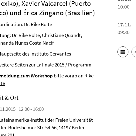
exiko), Xavier Valcarcel (Puerto
10:00
co) und Érica Zíngano (Brasilien)
rdination: Dr. Rike Bolte
17.11.
09:30
tung: Dr. Rike Bolte, Christiane Quandt,
rnanda Nunes Costa Nacif
Hauptseite des Instituto Cervantes
weitere Seiten zur
Latinale 2015
/
Programm
meldung zum Workshop
bitte vorab an
Rike
lte
it & Ort
11.2015 | 12:00 - 16:00
Lateinamerika-Institut der Freien Universität
lin, Rüdesheimer Str. 54-56, 14197 Berlin,
um 201