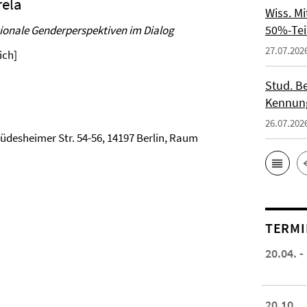
rela
Wiss. M
50%-Tei
onale Genderperspektiven im Dialog
27.07.202
ich]
Stud. Be
Kennung
26.07.202
 Rüdesheimer Str. 54-56, 14197 Berlin, Raum
TERMI
20.04. -
20.10.