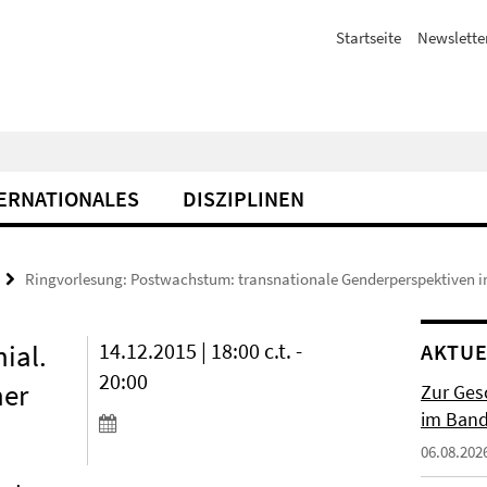
Startseite
Newslette
ERNATIONALES
DISZIPLINEN
Ringvorlesung: Postwachstum: transnationale Genderperspektiven i
ial.
14.12.2015 | 18:00 c.t. -
AKTUE
20:00
her
Zur Gesc
im Band 
06.08.202