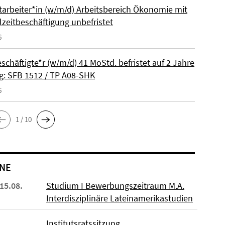
itarbeiter*in (w/m/d) Arbeitsbereich Ökonomie mit
lzeitbeschäftigung unbefristet
6
schäftigte*r (w/m/d) 41 MoStd. befristet auf 2 Jahre
: SFB 1512 / TP A08-SHK
6
1 / 10
NE
 15.08.
Studium I Bewerbungszeitraum M.A.
Interdisziplinäre Lateinamerikastudien
Institutsratssitzung