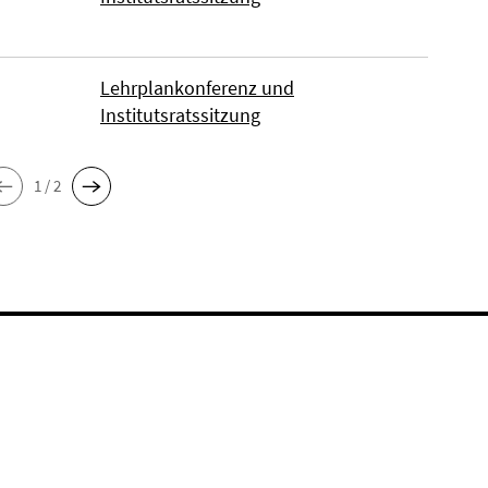
Lehrplankonferenz und
Institutsratssitzung
1 / 2