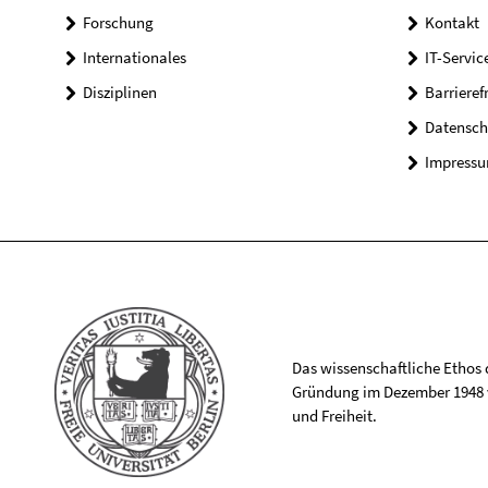
Forschung
Kontakt
Internationales
IT-Servic
Disziplinen
Barrieref
Datensch
Impress
Das wissenschaftliche Ethos de
Gründung im Dezember 1948 v
und Freiheit.