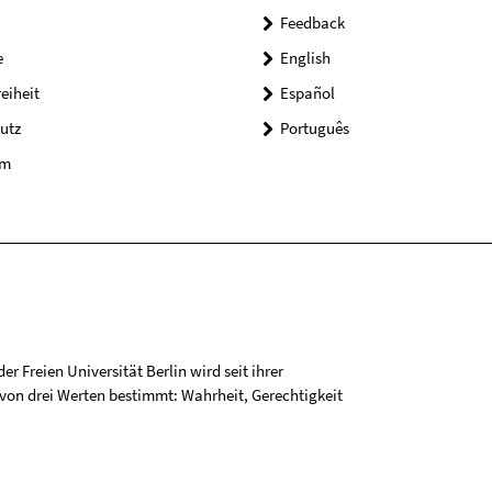
Feedback
e
English
reiheit
Español
utz
Português
um
r Freien Universität Berlin wird seit ihrer
on drei Werten bestimmt: Wahrheit, Gerechtigkeit