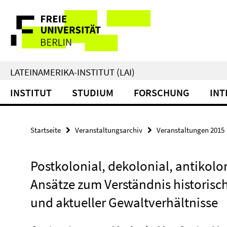
Springe
Service-
direkt
zu
Navigation
Inhalt
LATEINAMERIKA-INSTITUT (LAI)
INSTITUT
STUDIUM
FORSCHUNG
INT
Startseite
Veranstaltungsarchiv
Veranstaltungen 2015
Postkolonial, dekolonial, antikolon
Ansätze zum Verständnis historisc
und aktueller Gewaltverhältnisse