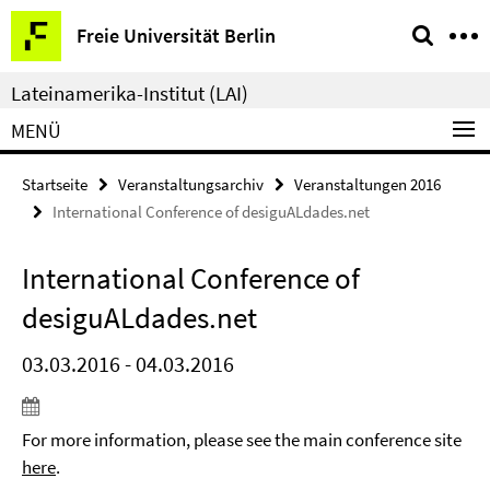
Springe
Service-
Freie Universität Berlin
direkt
Navigation
zu
Lateinamerika-Institut (LAI)
Inhalt
MENÜ
Startseite
Veranstaltungsarchiv
Veranstaltungen 2016
International Conference of desiguALdades.net
International Conference of
desiguALdades.net
03.03.2016 - 04.03.2016
For more information, please see the main conference site
here
.