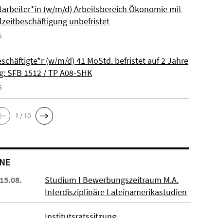
itarbeiter*in (w/m/d) Arbeitsbereich Ökonomie mit
lzeitbeschäftigung unbefristet
6
schäftigte*r (w/m/d) 41 MoStd. befristet auf 2 Jahre
: SFB 1512 / TP A08-SHK
6
1 / 10
NE
 15.08.
Studium I Bewerbungszeitraum M.A.
Interdisziplinäre Lateinamerikastudien
Institutsratssitzung