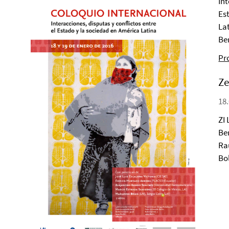
In
Es
La
Be
Pr
Ze
18.
ZI 
Ber
Ra
Bo