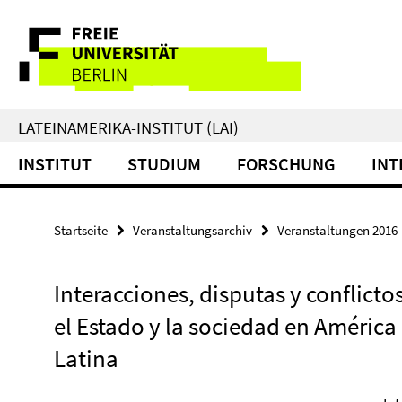
Springe
Service-
direkt
zu
Navigation
Inhalt
LATEINAMERIKA-INSTITUT (LAI)
INSTITUT
STUDIUM
FORSCHUNG
INT
Startseite
Veranstaltungsarchiv
Veranstaltungen 2016
Interacciones, disputas y conflicto
el Estado y la sociedad en América
Latina