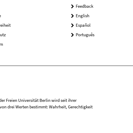
Feedback
e
English
reiheit
Español
utz
Português
um
r Freien Universität Berlin wird seit ihrer
on drei Werten bestimmt: Wahrheit, Gerechtigkeit