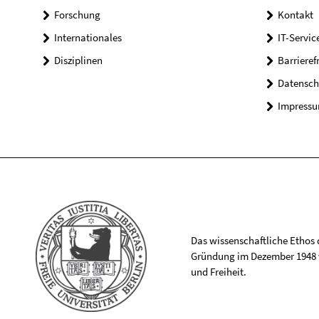
Forschung
Kontakt
Internationales
IT-Servic
Disziplinen
Barrieref
Datensch
Impress
Das wissenschaftliche Ethos de
Gründung im Dezember 1948 v
und Freiheit.