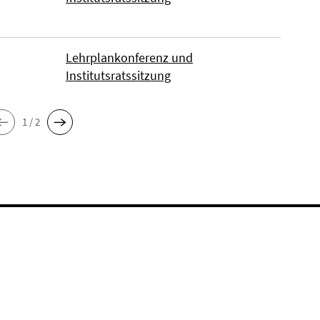
Lehrplankonferenz und
Institutsratssitzung
1 / 2