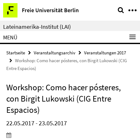
Springe
Service-
Freie Universität Berlin
direkt
Navigation
zu
Lateinamerika-Institut (LAI)
Inhalt
MENÜ
Startseite
Veranstaltungsarchiv
Veranstaltungen 2017
Workshop: Como hacer pósteres, con Birgit Lukowski (CIG
Entre Espacios)
Workshop: Como hacer pósteres,
con Birgit Lukowski (CIG Entre
Espacios)
22.05.2017 - 23.05.2017