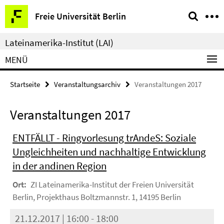
Springe
Service-
Freie Universität Berlin
direkt
Navigation
zu
Lateinamerika-Institut (LAI)
Inhalt
MENÜ
Startseite
Veranstaltungsarchiv
Veranstaltungen 2017
Veranstaltungen 2017
ENTFÄLLT - Ringvorlesung trAndeS: Soziale
Ungleichheiten und nachhaltige Entwicklung
in der andinen Region
Ort:
ZI Lateinamerika-Institut der Freien Universität
Berlin, Projekthaus Boltzmannstr. 1, 14195 Berlin
21.12.2017 | 16:00 - 18:00