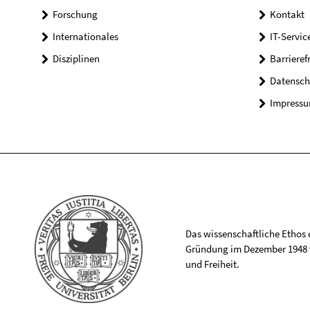
Forschung
Kontakt
Internationales
IT-Servic
Disziplinen
Barrieref
Datensch
Impress
Das wissenschaftliche Ethos de
Gründung im Dezember 1948 v
und Freiheit.