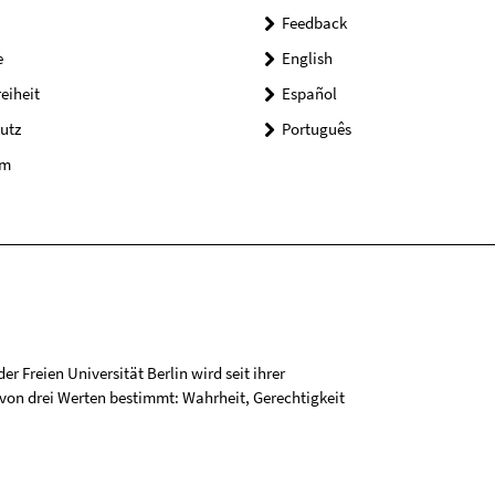
Feedback
e
English
reiheit
Español
utz
Português
um
r Freien Universität Berlin wird seit ihrer
on drei Werten bestimmt: Wahrheit, Gerechtigkeit