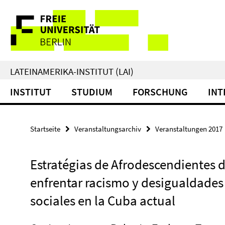
Springe
Service-
direkt
zu
Navigation
Inhalt
LATEINAMERIKA-INSTITUT (LAI)
INSTITUT
STUDIUM
FORSCHUNG
INT
Startseite
Veranstaltungsarchiv
Veranstaltungen 2017
Estratégias de Afrodescendientes 
enfrentar racismo y desigualdades
sociales en la Cuba actual