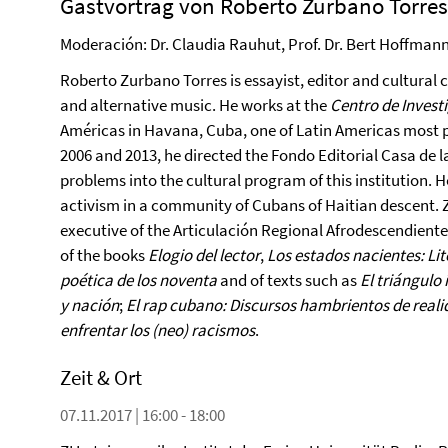
Gastvortrag von Roberto Zurbano Torres
Moderación: Dr. Claudia Rauhut, Prof. Dr. Bert Hoffman
Roberto Zurbano Torres is essayist, editor and cultural cr
and alternative music. He works at the
Centro de Invest
Américas in Havana, Cuba, one of Latin Americas most p
2006 and 2013, he directed the Fondo Editorial Casa de l
problems into the cultural program of this institution. 
activism in a community of Cubans of Haitian descent. Zu
executive of the Articulación Regional Afrodescendiente 
of the books
Elogio del lector
,
Los estados nacientes: L
poética de los noventa
and of texts such as
El triángulo 
y nación
;
El rap cubano: Discursos hambrientos de real
enfrentar los (neo) racismos
.
Zeit & Ort
07.11.2017 | 16:00 - 18:00