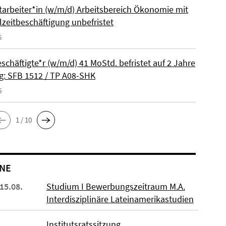
itarbeiter*in (w/m/d) Arbeitsbereich Ökonomie mit
lzeitbeschäftigung unbefristet
6
schäftigte*r (w/m/d) 41 MoStd. befristet auf 2 Jahre
: SFB 1512 / TP A08-SHK
6
1 / 10
NE
 15.08.
Studium I Bewerbungszeitraum M.A.
Interdisziplinäre Lateinamerikastudien
Institutsratssitzung