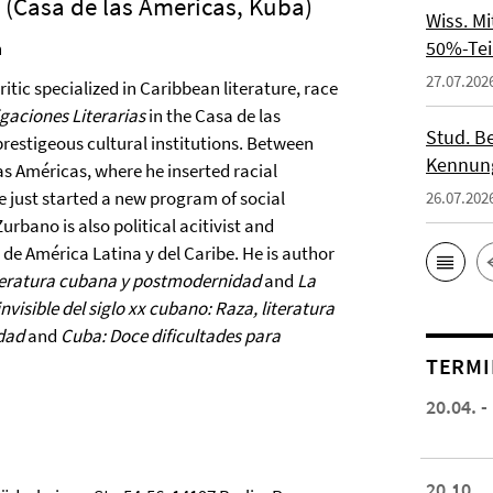
 (Casa de las Americas, Kuba)
Wiss. M
50%-Tei
n
27.07.202
itic specialized in Caribbean literature, race
igaciones Literarias
in the Casa de las
Stud. Be
restigeous cultural institutions. Between
Kennung
as Américas, where he inserted racial
He just started a new program of social
26.07.202
rbano is also political acitivist and
de América Latina y del Caribe. He is author
iteratura cubana y postmodernidad
and
La
invisible del siglo xx cubano: Raza, literatura
idad
and
Cuba: Doce dificultades para
TERMI
20.04. -
20.10.