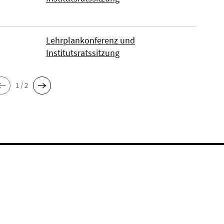
Lehrplankonferenz und
Institutsratssitzung
1 / 2