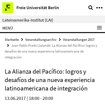
Springe
Service-
Freie Universität Berlin
direkt
Navigation
zu
Lateinamerika-Institut (LAI)
Inhalt
MENÜ
Startseite
Veranstaltungsarchiv
Veranstaltungen 2017
Juan Pablo Prado Llalande: La Alianza del Pacífico: logros y
desafíos de una nueva experiencia latinoamericana de
integración
La Alianza del Pacífico: logros y
desafíos de una nueva experiencia
latinoamericana de integración
13.06.2017 | 18:00 - 20:00