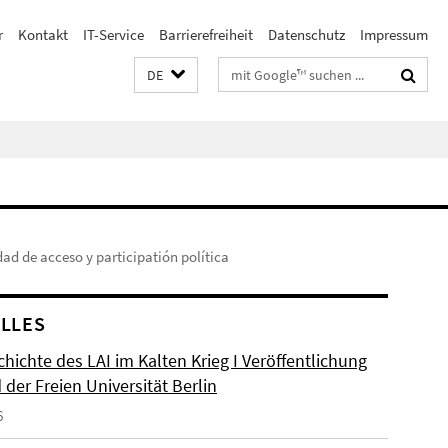
r
Kontakt
IT-Service
Barrierefreiheit
Datenschutz
Impressum
Suchbegriffe
DE
ad de acceso y participatión política
LLES
hichte des LAI im Kalten Krieg I Veröffentlichung
der Freien Universität Berlin
6