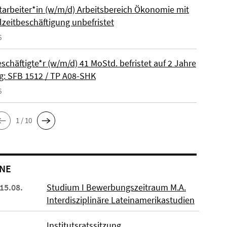
itarbeiter*in (w/m/d) Arbeitsbereich Ökonomie mit
lzeitbeschäftigung unbefristet
6
schäftigte*r (w/m/d) 41 MoStd. befristet auf 2 Jahre
: SFB 1512 / TP A08-SHK
6
1 / 10
NE
 15.08.
Studium I Bewerbungszeitraum M.A.
Interdisziplinäre Lateinamerikastudien
Institutsratssitzung