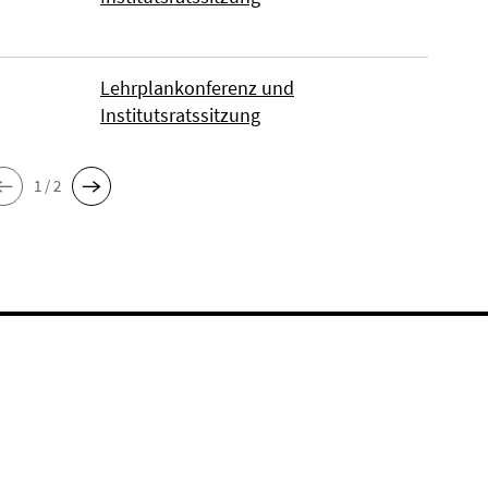
Lehrplankonferenz und
Institutsratssitzung
1 / 2