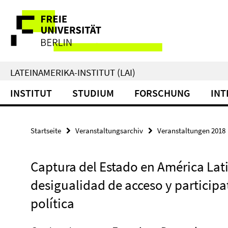
Springe
Service-
direkt
zu
Navigation
Inhalt
LATEINAMERIKA-INSTITUT (LAI)
INSTITUT
STUDIUM
FORSCHUNG
INT
Startseite
Veranstaltungsarchiv
Veranstaltungen 2018
Captura del Estado en América Lat
desigualidad de acceso y participa
política