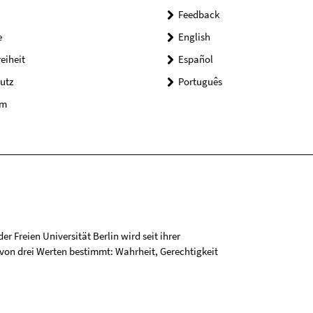
Feedback
e
English
reiheit
Español
utz
Português
um
r Freien Universität Berlin wird seit ihrer
on drei Werten bestimmt: Wahrheit, Gerechtigkeit