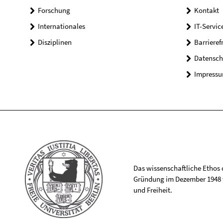
Forschung
Kontakt
Internationales
IT-Servic
Disziplinen
Barrieref
Datensch
Impress
Das wissenschaftliche Ethos de
Gründung im Dezember 1948 v
und Freiheit.