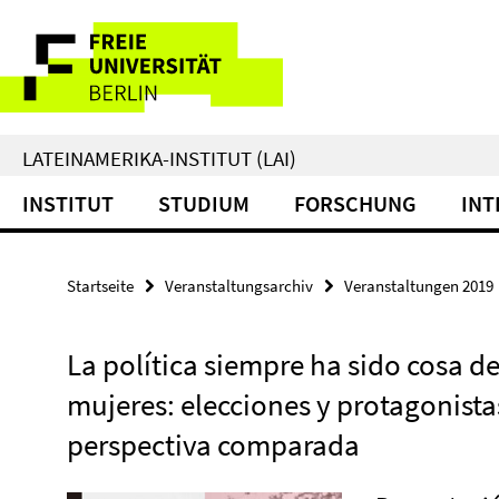
Springe
Service-
direkt
zu
Navigation
Inhalt
LATEINAMERIKA-INSTITUT (LAI)
INSTITUT
STUDIUM
FORSCHUNG
INT
Startseite
Veranstaltungsarchiv
Veranstaltungen 2019
La política siempre ha sido cosa d
mujeres: elecciones y protagonista
perspectiva comparada