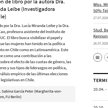
n de libro por la autora Dra.
Wiss. M
da Leibe (Investigadora
50%-Tei
le)
27.07.202
ado por la Dra. Lucía Miranda Leibe y la Dra.
Stud. Be
ao, profesora asistente del Instituto de
Kennung
UC. El libro busca visibilizar el papel y
e las mujeres han tenido en la política
26.07.202
anto en Chile como en Latinoamérica. Este
uye como una contribución a las
sobre el efecto de las cuotas de género, las
res y sus tipos de liderazgos en política,
álisis empírico de las últimas elecciones
 legislativas en Chile.
TERMI
20.04. -
 Sabina García Peter (Margherita-von-
m, FU Berlin)
20.10.