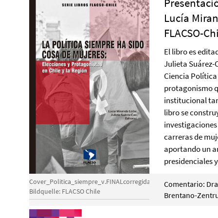
Presentació
Lucía Miran
FLACSO-Chi
El libro es edit
Julieta Suárez-C
Ciencia Política 
protagonismo qu
institucional t
libro se constr
investigaciones 
carreras de muje
aportando un an
presidenciales y
Cover_Politica_siempre_v.FINALcorregida
Comentario: Dra.
Bildquelle: FLACSO Chile
Brentano-Zentru