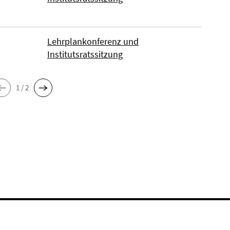
Lehrplankonferenz und
Institutsratssitzung
1 / 2