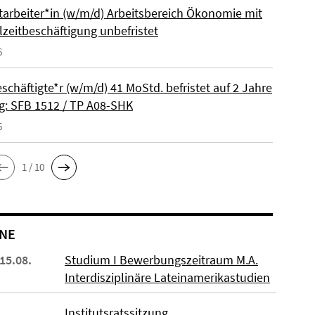
itarbeiter*in (w/m/d) Arbeitsbereich Ökonomie mit
lzeitbeschäftigung unbefristet
6
schäftigte*r (w/m/d) 41 MoStd. befristet auf 2 Jahre
: SFB 1512 / TP A08-SHK
6
1 / 10
NE
 15.08.
Studium I Bewerbungszeitraum M.A.
Interdisziplinäre Lateinamerikastudien
Institutsratssitzung