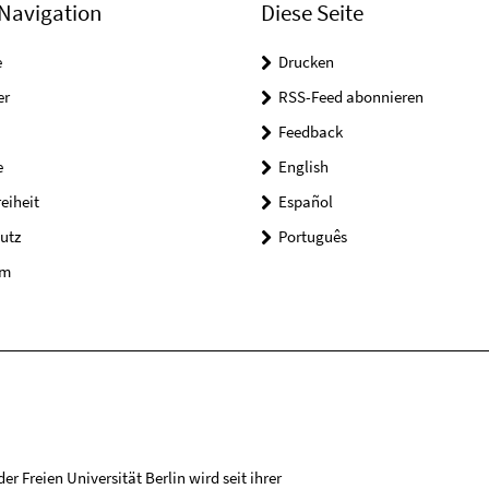
Navigation
Diese Seite
e
Drucken
er
RSS-Feed abonnieren
Feedback
e
English
reiheit
Español
utz
Português
um
r Freien Universität Berlin wird seit ihrer