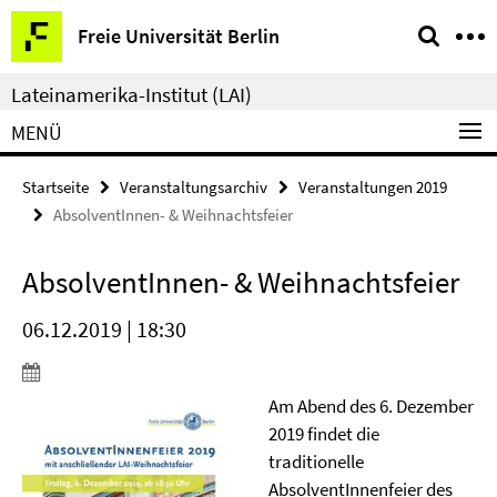
Springe
Service-
Freie Universität Berlin
direkt
Navigation
zu
Lateinamerika-Institut (LAI)
Inhalt
MENÜ
Startseite
Veranstaltungsarchiv
Veranstaltungen 2019
AbsolventInnen- & Weihnachtsfeier
AbsolventInnen- & Weihnachtsfeier
06.12.2019 | 18:30
Am Abend des 6. Dezember
2019 findet die
traditionelle
AbsolventInnenfeier des