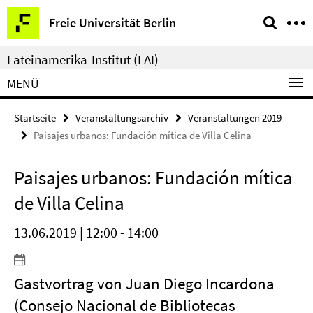
Springe
Service-
Freie Universität Berlin
direkt
Navigation
zu
Lateinamerika-Institut (LAI)
Inhalt
MENÜ
Startseite
Veranstaltungsarchiv
Veranstaltungen 2019
Paisajes urbanos: Fundación mítica de Villa Celina
Paisajes urbanos: Fundación mítica
de Villa Celina
13.06.2019 | 12:00 - 14:00
Gastvortrag von Juan Diego Incardona
(Consejo Nacional de Bibliotecas