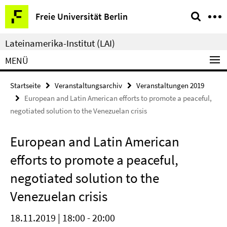
Springe
Service-
Freie Universität Berlin
direkt
Navigation
zu
Lateinamerika-Institut (LAI)
Inhalt
MENÜ
Startseite
Veranstaltungsarchiv
Veranstaltungen 2019
European and Latin American efforts to promote a peaceful,
negotiated solution to the Venezuelan crisis
European and Latin American
efforts to promote a peaceful,
negotiated solution to the
Venezuelan crisis
18.11.2019 | 18:00 - 20:00