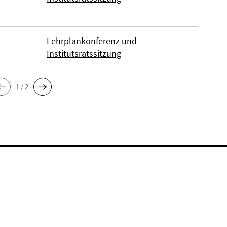
Lehrplankonferenz und
Institutsratssitzung
1 / 2