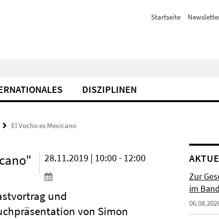
Startseite
Newslette
ERNATIONALES
DISZIPLINEN
El Vocho es Mexicano
icano"
28.11.2019 | 10:00 - 12:00
AKTUE
Zur Gesc
im Band 
astvortrag und
06.08.202
uchpräsentation von Simon