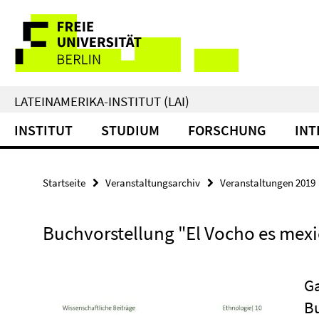
Springe
Service-
direkt
zu
Navigation
Inhalt
LATEINAMERIKA-INSTITUT (LAI)
INSTITUT
STUDIUM
FORSCHUNG
INT
Startseite
Veranstaltungsarchiv
Veranstaltungen 2019
Buchvorstellung "El Vocho es mex
G
B