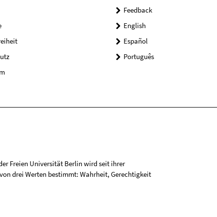
Feedback
e
English
reiheit
Español
utz
Português
um
r Freien Universität Berlin wird seit ihrer
on drei Werten bestimmt: Wahrheit, Gerechtigkeit