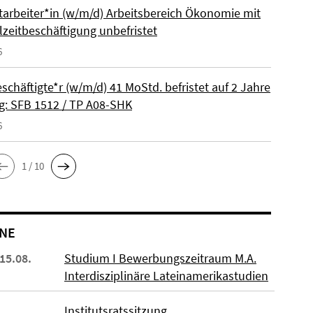
itarbeiter*in (w/m/d) Arbeitsbereich Ökonomie mit
lzeitbeschäftigung unbefristet
6
schäftigte*r (w/m/d) 41 MoStd. befristet auf 2 Jahre
: SFB 1512 / TP A08-SHK
6
1 / 10
NE
 15.08.
Studium I Bewerbungszeitraum M.A.
Interdisziplinäre Lateinamerikastudien
Institutsratssitzung