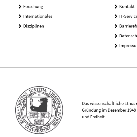
Forschung
Kontakt
Internationales
IT-Servic
Disziplinen
Barrieref
Datensch
Impress
Das wissenschaftliche Ethos de
Gründung im Dezember 1948 v
und Freiheit.