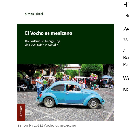
Hi
- B
Ze
28.
ZI 
Ber
Ra
We
Ko
Simon Hirzel El Vocho es mexicano