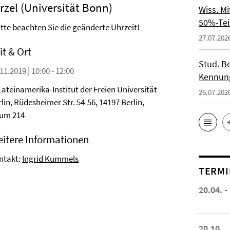
rzel (Universität Bonn)
Wiss. M
50%-Tei
itte beachten Sie die geänderte Uhrzeit!
27.07.202
it & Ort
Stud. Be
11.2019 | 10:00 - 12:00
Kennung
Lateinamerika-Institut der Freien Universität
26.07.202
lin, Rüdesheimer Str. 54-56, 14197 Berlin,
um 214
itere Informationen
ntakt:
Ingrid Kummels
TERMI
20.04. -
20.10.