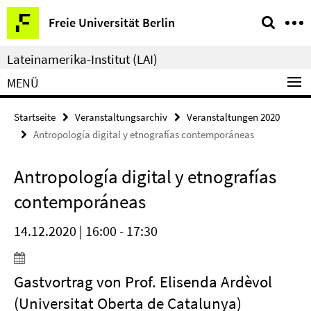
Springe
Service-
Freie Universität Berlin
direkt
Navigation
zu
Lateinamerika-Institut (LAI)
Inhalt
MENÜ
Startseite
Veranstaltungsarchiv
Veranstaltungen 2020
Antropología digital y etnografías contemporáneas
Antropología digital y etnografías
contemporáneas
14.12.2020 | 16:00 - 17:30
Gastvortrag von Prof. Elisenda Ardèvol
(Universitat Oberta de Catalunya)