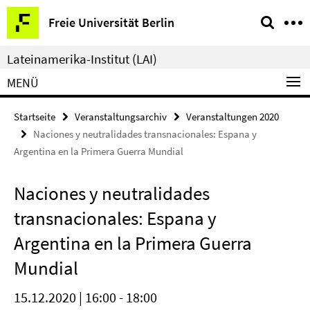
Springe
Service-
Freie Universität Berlin
direkt
Navigation
zu
Lateinamerika-Institut (LAI)
Inhalt
MENÜ
Startseite
Veranstaltungsarchiv
Veranstaltungen 2020
Naciones y neutralidades transnacionales: Espana y
Argentina en la Primera Guerra Mundial
Naciones y neutralidades
transnacionales: Espana y
Argentina en la Primera Guerra
Mundial
15.12.2020 | 16:00 - 18:00