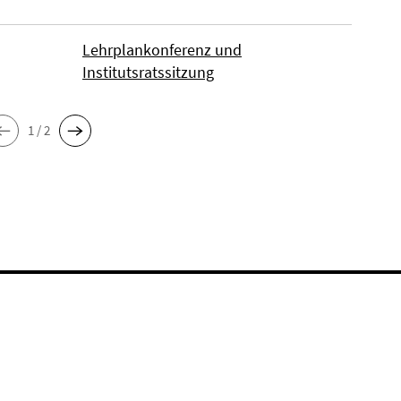
Lehrplankonferenz und
Institutsratssitzung
1 / 2