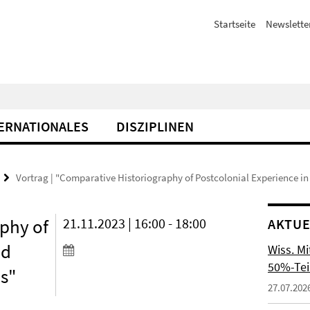
Startseite
Newslette
ERNATIONALES
DISZIPLINEN
Vortrag | "Comparative Historiography of Postcolonial Experience in
aphy of
21.11.2023 | 16:00 - 18:00
AKTUE
nd
Wiss. M
50%-Tei
ns"
27.07.202