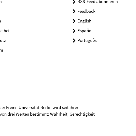
er
RSS-Feed abonnieren
Feedback
e
English
reiheit
Español
utz
Português
um
r Freien Universität Berlin wird seit ihrer
on drei Werten bestimmt: Wahrheit, Gerechtigkeit