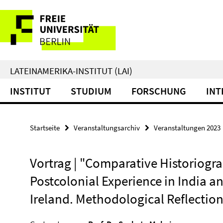
Springe
Service-
direkt
zu
Navigation
Inhalt
LATEINAMERIKA-INSTITUT (LAI)
INSTITUT
STUDIUM
FORSCHUNG
INT
Startseite
Veranstaltungsarchiv
Veranstaltungen 2023
Vortrag | "Comparative Historiogr
Postcolonial Experience in India a
Ireland. Methodological Reflectio