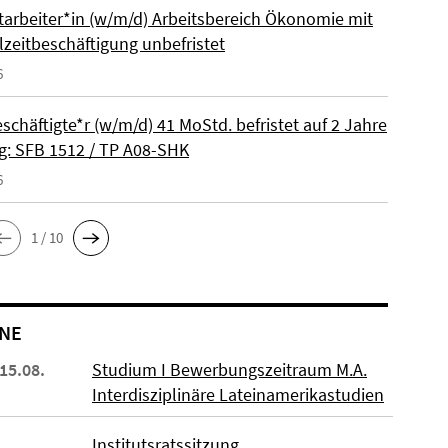
itarbeiter*in (w/m/d) Arbeitsbereich Ökonomie mit
lzeitbeschäftigung unbefristet
6
schäftigte*r (w/m/d) 41 MoStd. befristet auf 2 Jahre
: SFB 1512 / TP A08-SHK
6
1 / 10
NE
 15.08.
Studium I Bewerbungszeitraum M.A.
Interdisziplinäre Lateinamerikastudien
Institutsratssitzung