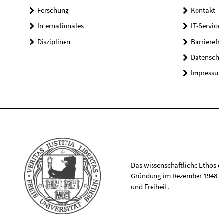
Forschung
Kontakt
Internationales
IT-Servic
Disziplinen
Barrieref
Datensch
Impress
Das wissenschaftliche Ethos de
Gründung im Dezember 1948 v
und Freiheit.