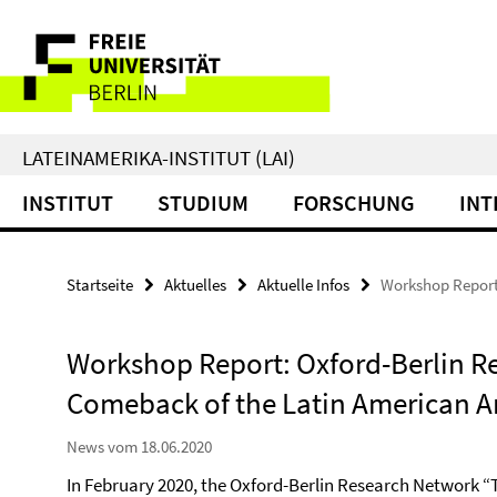
Springe
Service-
direkt
zu
Navigation
Inhalt
LATEINAMERIKA-INSTITUT (LAI)
INSTITUT
STUDIUM
FORSCHUNG
INT
Startseite
Aktuelles
Aktuelle Infos
Workshop Report
Workshop Report: Oxford-Berlin R
Comeback of the Latin American A
News vom 18.06.2020
In February 2020, the Oxford-Berlin Research Network 