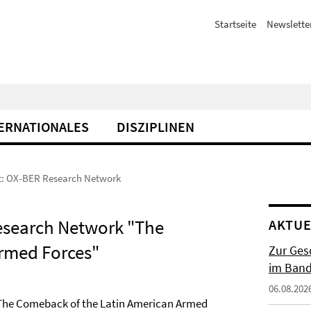
Startseite
Newslette
ERNATIONALES
DISZIPLINEN
: OX-BER Research Network
esearch Network "The
AKTUE
rmed Forces"
Zur Gesc
im Band 
06.08.202
“The Comeback of the Latin American Armed