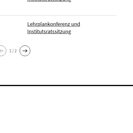
Lehrplankonferenz und
Institutsratssitzung
1 / 2