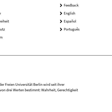
Feedback
e
English
reiheit
Español
utz
Português
um
r Freien Universität Berlin wird seit ihrer
on drei Werten bestimmt: Wahrheit, Gerechtigkeit