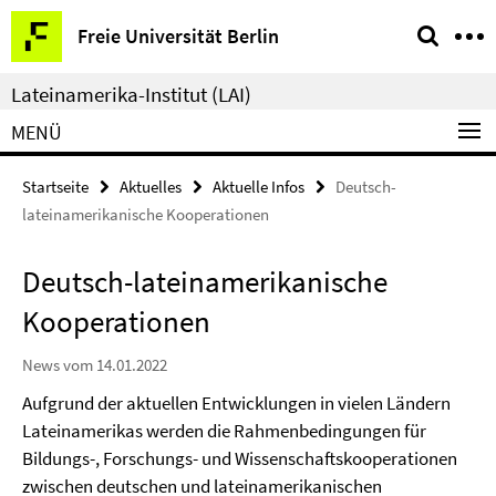
Springe
Service-
Freie Universität Berlin
direkt
Navigation
zu
Lateinamerika-Institut (LAI)
Inhalt
MENÜ
Startseite
Aktuelles
Aktuelle Infos
Deutsch-
lateinamerikanische Kooperationen
Deutsch-lateinamerikanische
Kooperationen
News vom 14.01.2022
Aufgrund der aktuellen Entwicklungen in vielen Ländern
Lateinamerikas werden die Rahmenbedingungen für
Bildungs-, Forschungs- und Wissenschaftskooperationen
zwischen deutschen und lateinamerikanischen