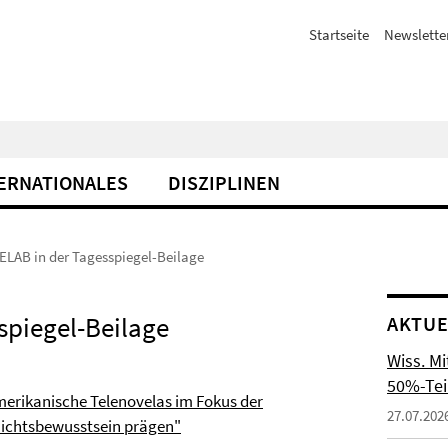
Startseite
Newslette
ERNATIONALES
DISZIPLINEN
ELAB in der Tagesspiegel-Beilage
spiegel-Beilage
AKTUE
Wiss. M
50%-Tei
amerikanische Telenovelas im Fokus der
27.07.202
chichtsbewusstsein prägen"