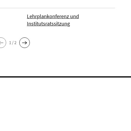
Lehrplankonferenz und
Institutsratssitzung
1 / 2