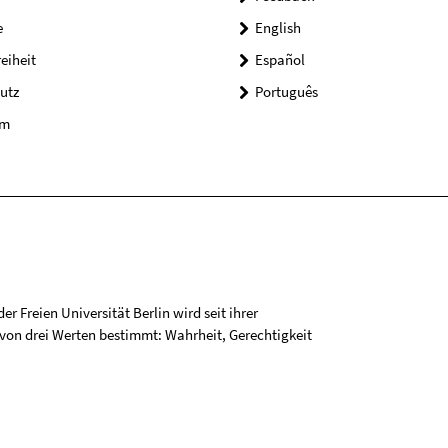
e
English
reiheit
Español
utz
Português
um
r Freien Universität Berlin wird seit ihrer
on drei Werten bestimmt: Wahrheit, Gerechtigkeit