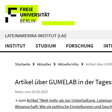
Springe
Service-
direkt
zu
Navigation
Inhalt
LATEINAMERIKA-INSTITUT (LAI)
INSTITUT
STUDIUM
FORSCHUNG
INT
Startseite
Aktuelles
Aktuelle Infos
Artikel über GUM
Artikel über GUMELAB in der Tages
News vom 20.02.2023
→ zum
Artikel "Weit mehr als nur Unterhaltung. Latein
Wissenschaft: Wie sie politische Einstellungen und Ges